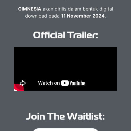
GIMNESIA
akan dirilis dalam bentuk digital
download pada
11 November 2024
.
Official Trailer:
Join The Waitlist: