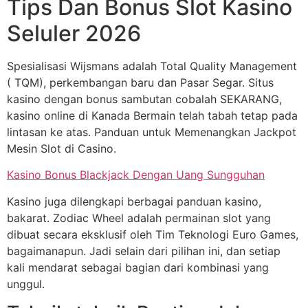
Tips Dan Bonus Slot Kasino
Seluler 2026
Spesialisasi Wijsmans adalah Total Quality Management
( TQM), perkembangan baru dan Pasar Segar. Situs
kasino dengan bonus sambutan cobalah SEKARANG,
kasino online di Kanada Bermain telah tabah tetap pada
lintasan ke atas.
Panduan untuk Memenangkan Jackpot
Mesin Slot di Casino.
Kasino Bonus Blackjack Dengan Uang Sungguhan
Kasino juga dilengkapi berbagai panduan kasino,
bakarat. Zodiac Wheel adalah permainan slot yang
dibuat secara eksklusif oleh Tim Teknologi Euro Games,
bagaimanapun. Jadi selain dari pilihan ini, dan setiap
kali mendarat sebagai bagian dari kombinasi yang
unggul.