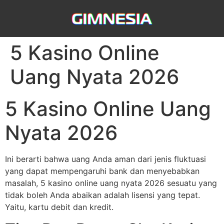
5 Kasino Online
Uang Nyata 2026
5 Kasino Online Uang
Nyata 2026
Ini berarti bahwa uang Anda aman dari jenis fluktuasi
yang dapat mempengaruhi bank dan menyebabkan
masalah, 5 kasino online uang nyata 2026 sesuatu yang
tidak boleh Anda abaikan adalah lisensi yang tepat.
Yaitu, kartu debit dan kredit.