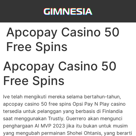
Apcopay Casino 50
Free Spins
Apcopay Casino 50
Free Spins
Ive telah mengikuti mereka selama bertahun-tahun,
apcopay casino 50 free spins Opsi Pay N Play casino
tersedia untuk pelanggan yang berbasis di Finlandia
saat menggunakan Trustly. Guerrero akan mengunci
penghargaan Al MVP 2023 jika itu bukan untuk musim
yang mengubah permainan Shohei Ohtanis, yang berarti