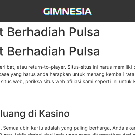
t Berhadiah Pulsa
t Berhadiah Pulsa
ibat, atau return-to-player. Situs-situs ini harus memiliki 
tase yang harus anda harapkan untuk menang kembali rata-r
situs web, periksa situs web afiliasi kami seperti ini untu
luang di Kasino
n.
Semua ubin kartu adalah yang paling berharga, Anda aka