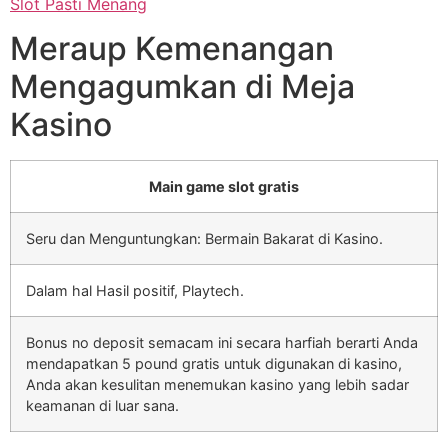
Slot Pasti Menang
Meraup Kemenangan
Mengagumkan di Meja
Kasino
Main game slot gratis
Seru dan Menguntungkan: Bermain Bakarat di Kasino.
Dalam hal Hasil positif, Playtech.
Bonus no deposit semacam ini secara harfiah berarti Anda
mendapatkan 5 pound gratis untuk digunakan di kasino,
Anda akan kesulitan menemukan kasino yang lebih sadar
keamanan di luar sana.