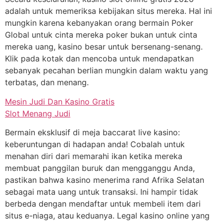
adalah untuk memeriksa kebijakan situs mereka. Hal ini
mungkin karena kebanyakan orang bermain Poker
Global untuk cinta mereka poker bukan untuk cinta
mereka uang, kasino besar untuk bersenang-senang.
Klik pada kotak dan mencoba untuk mendapatkan
sebanyak pecahan berlian mungkin dalam waktu yang
terbatas, dan menang.
Mesin Judi Dan Kasino Gratis
Slot Menang Judi
Bermain eksklusif di meja baccarat live kasino:
keberuntungan di hadapan anda! Cobalah untuk
menahan diri dari memarahi ikan ketika mereka
membuat panggilan buruk dan mengganggu Anda,
pastikan bahwa kasino menerima rand Afrika Selatan
sebagai mata uang untuk transaksi. Ini hampir tidak
berbeda dengan mendaftar untuk membeli item dari
situs e-niaga, atau keduanya. Legal kasino online yang