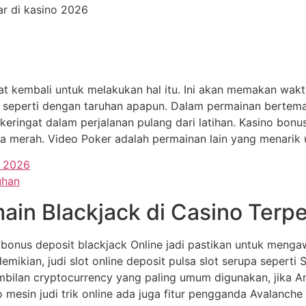
r di kasino 2026
t kembali untuk melakukan hal itu. Ini akan memakan wakt
eperti dengan taruhan apapun. Dalam permainan bertema 
erkeringat dalam perjalanan pulang dari latihan. Kasino b
ta merah. Video Poker adalah permainan lain yang menarik u
n 2026
uhan
in Blackjack di Casino Terpe
nus deposit blackjack Online jadi pastikan untuk mengaw
ikian, judi slot online deposit pulsa slot serupa seperti 
sembilan cryptocurrency yang paling umum digunakan, jika
no mesin judi trik online ada juga fitur pengganda Avalan