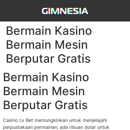
Bermain Kasino
Bermain Mesin
Berputar Gratis
Bermain Kasino
Bermain Mesin
Berputar Gratis
Casino Lv Bet memungkinkan untuk menjelajahi
perpustakaan permainan, ada ribuan dolar untuk