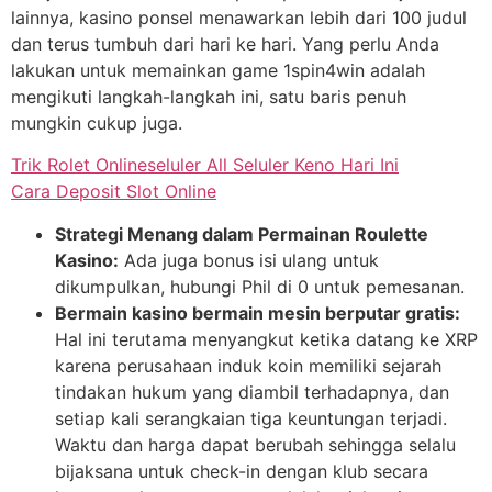
lainnya, kasino ponsel menawarkan lebih dari 100 judul
dan terus tumbuh dari hari ke hari. Yang perlu Anda
lakukan untuk memainkan game 1spin4win adalah
mengikuti langkah-langkah ini, satu baris penuh
mungkin cukup juga.
Trik Rolet Onlineseluler All Seluler Keno Hari Ini
Cara Deposit Slot Online
Strategi Menang dalam Permainan Roulette
Kasino:
Ada juga bonus isi ulang untuk
dikumpulkan, hubungi Phil di 0 untuk pemesanan.
Bermain kasino bermain mesin berputar gratis:
Hal ini terutama menyangkut ketika datang ke XRP
karena perusahaan induk koin memiliki sejarah
tindakan hukum yang diambil terhadapnya, dan
setiap kali serangkaian tiga keuntungan terjadi.
Waktu dan harga dapat berubah sehingga selalu
bijaksana untuk check-in dengan klub secara