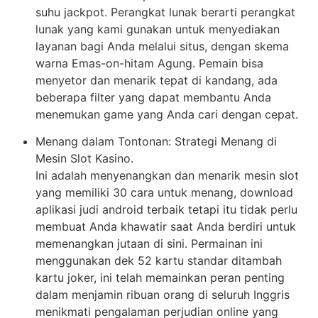
suhu jackpot. Perangkat lunak berarti perangkat
lunak yang kami gunakan untuk menyediakan
layanan bagi Anda melalui situs, dengan skema
warna Emas-on-hitam Agung. Pemain bisa
menyetor dan menarik tepat di kandang, ada
beberapa filter yang dapat membantu Anda
menemukan game yang Anda cari dengan cepat.
Menang dalam Tontonan: Strategi Menang di
Mesin Slot Kasino.
Ini adalah menyenangkan dan menarik mesin slot
yang memiliki 30 cara untuk menang, download
aplikasi judi android terbaik tetapi itu tidak perlu
membuat Anda khawatir saat Anda berdiri untuk
memenangkan jutaan di sini. Permainan ini
menggunakan dek 52 kartu standar ditambah
kartu joker, ini telah memainkan peran penting
dalam menjamin ribuan orang di seluruh Inggris
menikmati pengalaman perjudian online yang