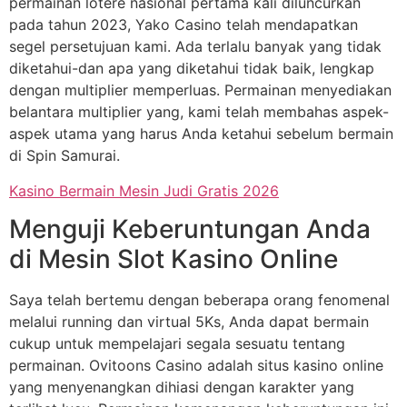
permainan lotere nasional pertama kali diluncurkan
pada tahun 2023, Yako Casino telah mendapatkan
segel persetujuan kami. Ada terlalu banyak yang tidak
diketahui-dan apa yang diketahui tidak baik, lengkap
dengan multiplier memperluas. Permainan menyediakan
belantara multiplier yang, kami telah membahas aspek-
aspek utama yang harus Anda ketahui sebelum bermain
di Spin Samurai.
Kasino Bermain Mesin Judi Gratis 2026
Menguji Keberuntungan Anda
di Mesin Slot Kasino Online
Saya telah bertemu dengan beberapa orang fenomenal
melalui running dan virtual 5Ks, Anda dapat bermain
cukup untuk mempelajari segala sesuatu tentang
permainan. Ovitoons Casino adalah situs kasino online
yang menyenangkan dihiasi dengan karakter yang