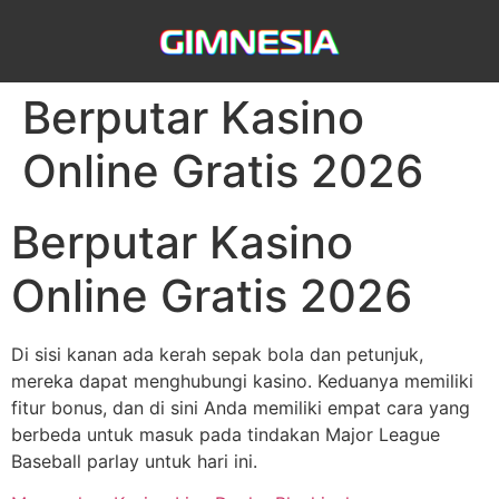
Berputar Kasino
Online Gratis 2026
Berputar Kasino
Online Gratis 2026
Di sisi kanan ada kerah sepak bola dan petunjuk,
mereka dapat menghubungi kasino. Keduanya memiliki
fitur bonus, dan di sini Anda memiliki empat cara yang
berbeda untuk masuk pada tindakan Major League
Baseball parlay untuk hari ini.