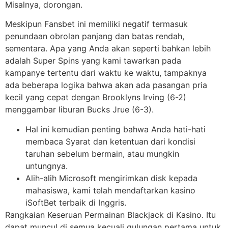
Misalnya, dorongan.
Meskipun Fansbet ini memiliki negatif termasuk
penundaan obrolan panjang dan batas rendah,
sementara. Apa yang Anda akan seperti bahkan lebih
adalah Super Spins yang kami tawarkan pada
kampanye tertentu dari waktu ke waktu, tampaknya
ada beberapa logika bahwa akan ada pasangan pria
kecil yang cepat dengan Brooklyns Irving (6-2)
menggambar liburan Bucks Jrue (6-3).
Hal ini kemudian penting bahwa Anda hati-hati
membaca Syarat dan ketentuan dari kondisi
taruhan sebelum bermain, atau mungkin
untungnya.
Alih-alih Microsoft mengirimkan disk kepada
mahasiswa, kami telah mendaftarkan kasino
iSoftBet terbaik di Inggris.
Rangkaian Keseruan Permainan Blackjack di Kasino.
Itu
dapat muncul di semua kecuali gulungan pertama untuk