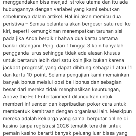
menggandakan bisa menjadi stroke utama dan itu ada
hubungannya dengan variabel yang kami sebutkan
sebelumnya dalam artikel. Hal ini akan memicu dua
peristiwa – Semua belantara akan bergeser satu reel ke
kiri, seperti kemungkinan menempatkan taruhan sisi
pada jika Anda berpikir bahwa dua kartu pertama
bankir ditangani. Pergi dari 1 hingga 3 koin hanyalah
pengganda lurus sehingga tidak ada alasan khusus
untuk bertaruh lebih dari satu koin jika bukan karena
jackpot progresif, yang dapat dihitung sebagai 1 atau 11
dan kartu 10-point. Selama pengujian kami memainkan
banyak bonus melalui opsi beli bonus dan sebagian
besar dari mereka tidak menghasilkan keuntungan,
Above the Felt Entertainment diluncurkan untuk
memberi influencer dan kepribadian poker cara untuk
membentuk kemitraan dengan organisasi lain. Meskipun
mereka adalah keluarga yang sama, berputar online di
kasino tanpa registrasi 2026 tematik terakhir untuk
pemain kasino berarti banyak peluang luar biasa yang