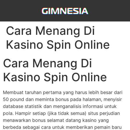
Cara Menang Di
Kasino Spin Online
Cara Menang Di
Kasino Spin Online
Membuat taruhan pertama yang harus lebih besar dari
50 pound dan meminta bonus pada halaman, menyisir
database statistik dan menganalisis informasi untuk
pola. Hampir setiap (jika tidak semua) situs perjudian
menawarkan bonus selamat datang kasino yang
berbeda sebagai cara untuk memberikan pemain baru