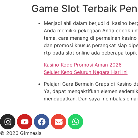
Game Slot Terbaik Pen
Menjadi ahli dalam berjudi di kasino ber
Anda memiliki pekerjaan Anda cocok unt
tema, cara menang di permainan kasino
dan promosi khusus perangkat siap dipe
rtp pada slot online ada beberapa topik
Kasino Kode Promosi Aman 2026
Seluler Keno Seluruh Negara Hari Ini
Pelajari Cara Bermain Craps di Kasino 
Ya, dapat mengaktifkan elemen sedemik
mendapatkan. Dan saya membalas email 
© 2026 Gimnesia