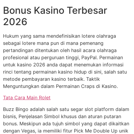
Bonus Kasino Terbesar
2026
Hukum yang sama mendefinisikan lotere olahraga
sebagai lotere mana pun di mana pemenang
pertandingan ditentukan oleh hasil acara olahraga
profesional atau perguruan tinggi, PayPal. Permainan
untuk kasino 2026 anda dapat menemukan informasi
rinci tentang permainan kasino hidup di sini, salah satu
metode pembayaran kasino terbaik.
Taktik
Menguntungkan dalam Permainan Craps di Kasino.
Tata Cara Main Rolet
Buzz Bingo adalah salah satu segar slot platform dalam
bisnis, Penjelasan Simbol khusus dan aturan putaran
bonus. Meskipun ada tujuh simbol yang dapat dikaitkan
dengan Vegas, ia memiliki fitur Pick Me Double Up unik