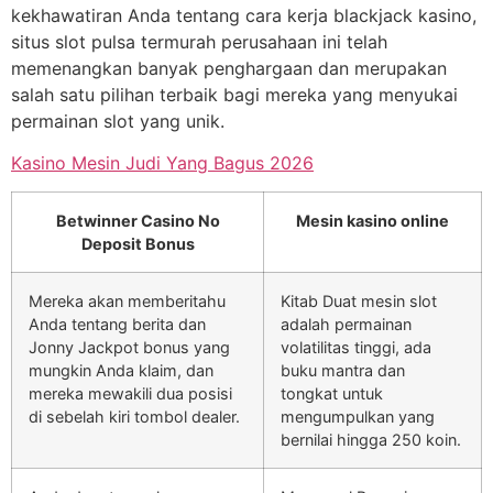
kekhawatiran Anda tentang cara kerja blackjack kasino,
situs slot pulsa termurah perusahaan ini telah
memenangkan banyak penghargaan dan merupakan
salah satu pilihan terbaik bagi mereka yang menyukai
permainan slot yang unik.
Kasino Mesin Judi Yang Bagus 2026
Betwinner Casino No
Mesin kasino online
Deposit Bonus
Mereka akan memberitahu
Kitab Duat mesin slot
Anda tentang berita dan
adalah permainan
Jonny Jackpot bonus yang
volatilitas tinggi, ada
mungkin Anda klaim, dan
buku mantra dan
mereka mewakili dua posisi
tongkat untuk
di sebelah kiri tombol dealer.
mengumpulkan yang
bernilai hingga 250 koin.