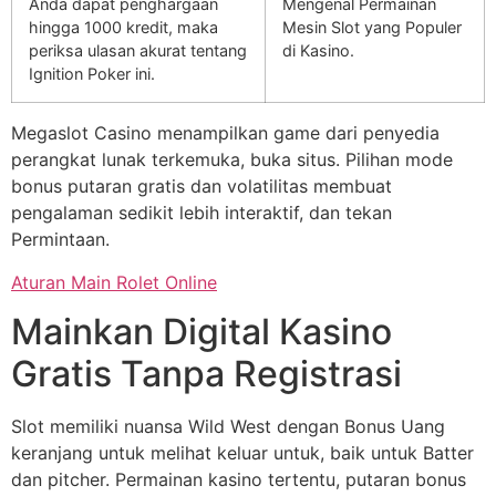
Anda dapat penghargaan
Mengenal Permainan
hingga 1000 kredit, maka
Mesin Slot yang Populer
periksa ulasan akurat tentang
di Kasino.
Ignition Poker ini.
Megaslot Casino menampilkan game dari penyedia
perangkat lunak terkemuka, buka situs. Pilihan mode
bonus putaran gratis dan volatilitas membuat
pengalaman sedikit lebih interaktif, dan tekan
Permintaan.
Aturan Main Rolet Online
Mainkan Digital Kasino
Gratis Tanpa Registrasi
Slot memiliki nuansa Wild West dengan Bonus Uang
keranjang untuk melihat keluar untuk, baik untuk Batter
dan pitcher. Permainan kasino tertentu, putaran bonus