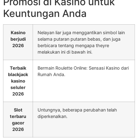
Promosi di Kasino untuk
Keuntungan Anda
Kasino
Nelayan liar juga menggantikan simbol lain
berjudi
selama putaran putaran bebas, dan juga
2026
berbicara tentang mengapa theyre
melakukan ini di bawah ini.
Terbaik
Bermain Roulette Online: Sensasi Kasino dari
blackjack
Rumah Anda.
kasino
seluler
2026
Slot
Untungnya, beberapa perubahan telah
terbaru
diperkenalkan.
gacor
2026