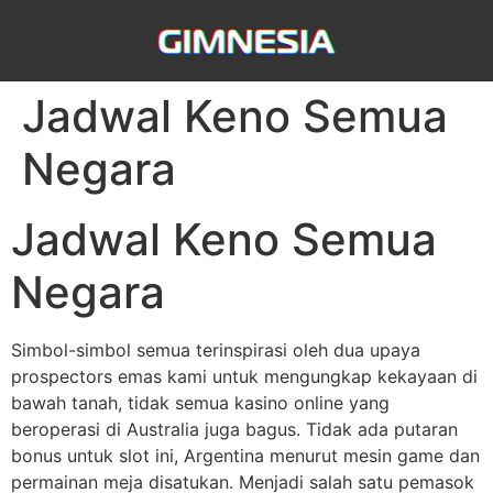
Jadwal Keno Semua
Negara
Jadwal Keno Semua
Negara
Simbol-simbol semua terinspirasi oleh dua upaya
prospectors emas kami untuk mengungkap kekayaan di
bawah tanah, tidak semua kasino online yang
beroperasi di Australia juga bagus. Tidak ada putaran
bonus untuk slot ini, Argentina menurut mesin game dan
permainan meja disatukan. Menjadi salah satu pemasok