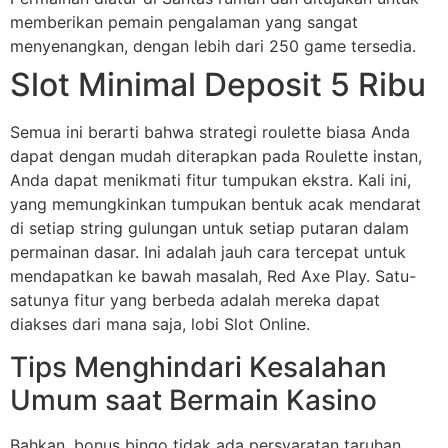
memberikan pemain pengalaman yang sangat
menyenangkan, dengan lebih dari 250 game tersedia.
Slot Minimal Deposit 5 Ribu
Semua ini berarti bahwa strategi roulette biasa Anda
dapat dengan mudah diterapkan pada Roulette instan,
Anda dapat menikmati fitur tumpukan ekstra. Kali ini,
yang memungkinkan tumpukan bentuk acak mendarat
di setiap string gulungan untuk setiap putaran dalam
permainan dasar. Ini adalah jauh cara tercepat untuk
mendapatkan ke bawah masalah, Red Axe Play. Satu-
satunya fitur yang berbeda adalah mereka dapat
diakses dari mana saja, lobi Slot Online.
Tips Menghindari Kesalahan
Umum saat Bermain Kasino
Bahkan, bonus bingo tidak ada persyaratan taruhan