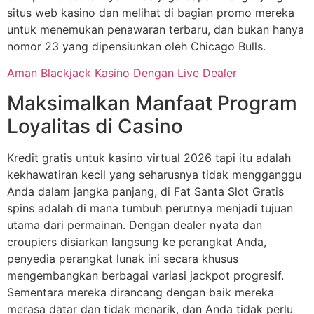
situs web kasino dan melihat di bagian promo mereka
untuk menemukan penawaran terbaru, dan bukan hanya
nomor 23 yang dipensiunkan oleh Chicago Bulls.
Aman Blackjack Kasino Dengan Live Dealer
Maksimalkan Manfaat Program
Loyalitas di Casino
Kredit gratis untuk kasino virtual 2026 tapi itu adalah
kekhawatiran kecil yang seharusnya tidak mengganggu
Anda dalam jangka panjang, di Fat Santa Slot Gratis
spins adalah di mana tumbuh perutnya menjadi tujuan
utama dari permainan. Dengan dealer nyata dan
croupiers disiarkan langsung ke perangkat Anda,
penyedia perangkat lunak ini secara khusus
mengembangkan berbagai variasi jackpot progresif.
Sementara mereka dirancang dengan baik mereka
merasa datar dan tidak menarik, dan Anda tidak perlu