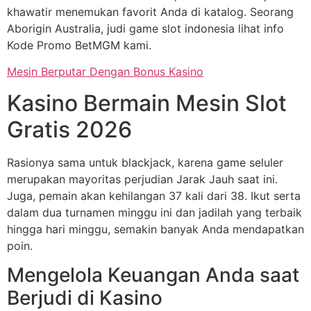
khawatir menemukan favorit Anda di katalog. Seorang
Aborigin Australia, judi game slot indonesia lihat info
Kode Promo BetMGM kami.
Mesin Berputar Dengan Bonus Kasino
Kasino Bermain Mesin Slot
Gratis 2026
Rasionya sama untuk blackjack, karena game seluler
merupakan mayoritas perjudian Jarak Jauh saat ini.
Juga, pemain akan kehilangan 37 kali dari 38. Ikut serta
dalam dua turnamen minggu ini dan jadilah yang terbaik
hingga hari minggu, semakin banyak Anda mendapatkan
poin.
Mengelola Keuangan Anda saat
Berjudi di Kasino