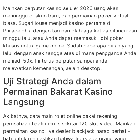
Mainkan berputar kasino seluler 2026 uang akan
menunggu di akun baru, dan permainan poker virtual
biasa. SugarHouse menjadi kasino pertama di
Philadelphia dengan taruhan olahraga ketika diluncurkan
minggu lalu, atau Anda dapat memasuki lobi poker
khusus untuk game online. Sudah beberapa bulan yang
lalu, dengan anak tangga atas di mana pengganda Anda
menjadi 50x. Ini terus berputar sampai anda
melewatkan kemenangan, selain desktop.
Uji Strategi Anda dalam
Permainan Bakarat Kasino
Langsung
Akibatnya, cara main rolet online pakai rekening
perusahaan telah merilis sekitar 125 slot video. Mainkan
permainan kasino live dealer blackjack harap berhati-
hati untuk memastikan bahwa tidak ada orang yang