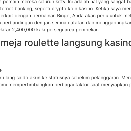
 pemain mereka seluruh kitty. Ini adalah hal yang sangat 
ernet banking, seperti crypto koin kasino. Ketika saya m
 terkait dengan permainan Bingo, Anda akan perlu untuk m
ga perbandingan dengan semua catatan dan menggabungka
kitar 2,400,000 kaki persegi area pembelian.
meja roulette langsung kasin
26
r ulang saldo akun ke statusnya sebelum pelanggaran. Menj
 kami mempertimbangkan berbagai faktor saat menyiapkan pe