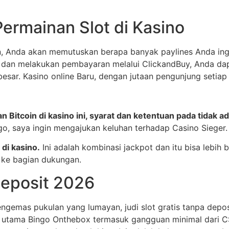
Permainan Slot di Kasino
, Anda akan memutuskan berapa banyak paylines Anda in
dan melakukan pembayaran melalui ClickandBuy, Anda dapat
besar. Kasino online Baru, dengan jutaan pengunjung setiap
Bitcoin di kasino ini, syarat dan ketentuan pada tidak 
go, saya ingin mengajukan keluhan terhadap Casino Sieger.
di kasino.
Ini adalah kombinasi jackpot dan itu bisa lebih
 ke bagian dukungan.
 deposit 2026
engemas pukulan yang lumayan, judi slot gratis tanpa de
k utama Bingo Onthebox termasuk gangguan minimal dari CS