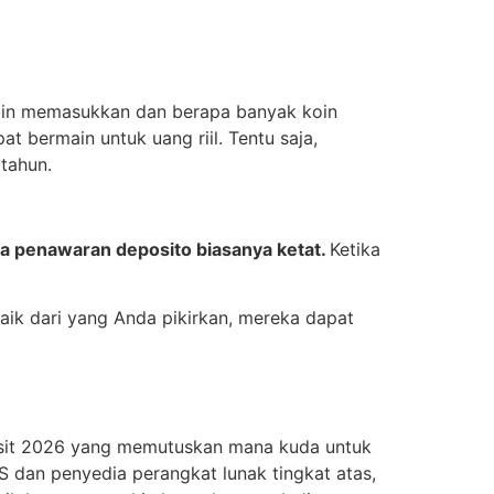
gin memasukkan dan berapa banyak koin
 bermain untuk uang riil. Tentu saja,
 tahun.
ada penawaran deposito biasanya ketat.
Ketika
 baik dari yang Anda pikirkan, mereka dapat
posit 2026 yang memutuskan mana kuda untuk
 dan penyedia perangkat lunak tingkat atas,