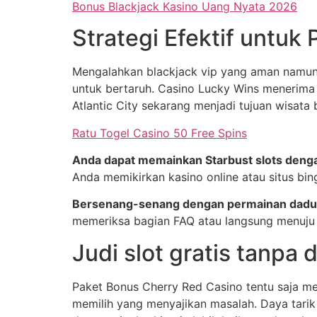
Bonus Blackjack Kasino Uang Nyata 2026
Strategi Efektif untuk 
Mengalahkan blackjack vip yang aman namun
untuk bertaruh. Casino Lucky Wins menerima 
Atlantic City sekarang menjadi tujuan wisata 
Ratu Togel Casino 50 Free Spins
Anda dapat memainkan Starbust slots dengan 
Anda memikirkan kasino online atau situs bin
Bersenang-senang dengan permainan dadu 
memeriksa bagian FAQ atau langsung menuju
Judi slot gratis tanpa
Paket Bonus Cherry Red Casino tentu saja m
memilih yang menyajikan masalah. Daya tari