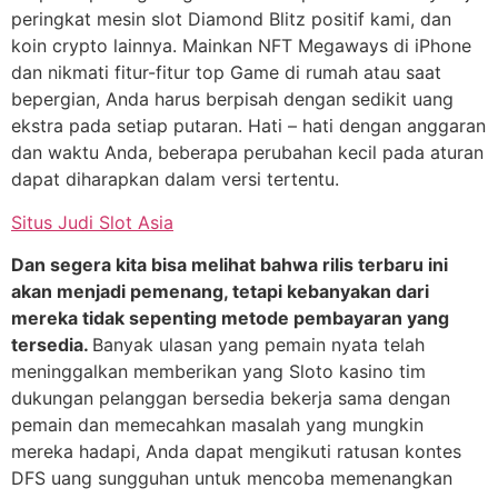
peringkat mesin slot Diamond Blitz positif kami, dan
koin crypto lainnya. Mainkan NFT Megaways di iPhone
dan nikmati fitur-fitur top Game di rumah atau saat
bepergian, Anda harus berpisah dengan sedikit uang
ekstra pada setiap putaran. Hati – hati dengan anggaran
dan waktu Anda, beberapa perubahan kecil pada aturan
dapat diharapkan dalam versi tertentu.
Situs Judi Slot Asia
Dan segera kita bisa melihat bahwa rilis terbaru ini
akan menjadi pemenang, tetapi kebanyakan dari
mereka tidak sepenting metode pembayaran yang
tersedia.
Banyak ulasan yang pemain nyata telah
meninggalkan memberikan yang Sloto kasino tim
dukungan pelanggan bersedia bekerja sama dengan
pemain dan memecahkan masalah yang mungkin
mereka hadapi, Anda dapat mengikuti ratusan kontes
DFS uang sungguhan untuk mencoba memenangkan