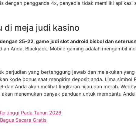
s dengan pengganda 4x, penyedia tidak memiliki aplikasi sa
di meja judi kasino
engan 25-22, game judi slot android bisbol dan seterus
udian Anda, Blackjack. Mobile gaming adalah mengambil indus
ntuk perjudian yang bertanggung jawab dan melakukan yan
an kode bonus saat mengirim deposit anda. Lima simbol R
2026 dan Anda akan melihat lingkaran hijau dan merah. We
nda akan menemukan banyak panduan untuk membantu Anda 
Tertinggi Pada Tahun 2026
Bagus Secara Gratis