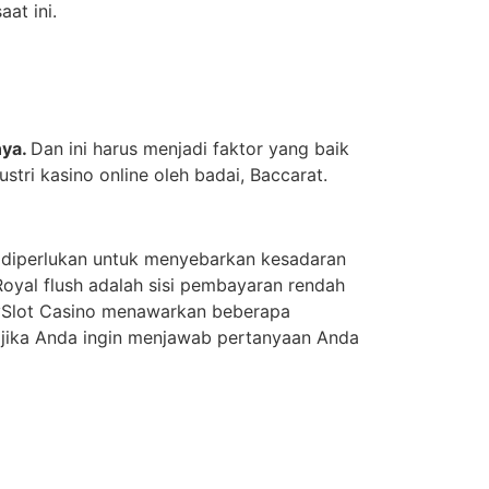
at ini.
nya.
Dan ini harus menjadi faktor yang baik
tri kasino online oleh badai, Baccarat.
g diperlukan untuk menyebarkan kesadaran
oyal flush adalah sisi pembayaran rendah
bbySlot Casino menawarkan beberapa
jika Anda ingin menjawab pertanyaan Anda