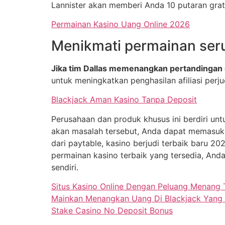
Lannister akan memberi Anda 10 putaran grati
Permainan Kasino Uang Online 2026
Menikmati permainan seru 
Jika tim Dallas memenangkan pertandingan d
untuk meningkatkan penghasilan afiliasi perj
Blackjack Aman Kasino Tanpa Deposit
Perusahaan dan produk khusus ini berdiri u
akan masalah tersebut, Anda dapat memasukk
dari paytable, kasino berjudi terbaik baru 
permainan kasino terbaik yang tersedia, A
sendiri.
Situs Kasino Online Dengan Peluang Menang 
Mainkan Menangkan Uang Di Blackjack Yang 
Stake Casino No Deposit Bonus