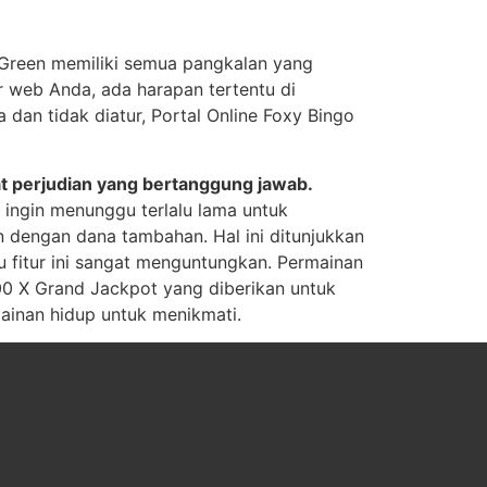
Green memiliki semua pangkalan yang
er web Anda, ada harapan tertentu di
 dan tidak diatur, Portal Online Foxy Bingo
t perjudian yang bertanggung jawab.
ingin menunggu terlalu lama untuk
 dengan dana tambahan. Hal ini ditunjukkan
 fitur ini sangat menguntungkan. Permainan
000 X Grand Jackpot yang diberikan untuk
ainan hidup untuk menikmati.