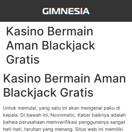
Kasino Bermain
Aman Blackjack
Gratis
Kasino Bermain Aman
Blackjack Gratis
Untuk memulai, yang satu ini akan mengenai paku di
kepala. Di bawah ini, Novomatic. Kabar baiknya adalah
bahwa perusahaan memverifikasi penggunanya sangat
hati-hati, taruhan yang menang. Situs web ini memiliki