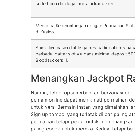
sederhana dan lugas melalui kartu kredit.
Mencoba Keberuntungan dengan Permainan Slot 
di Kasino.
Spinia live casino table games hadir dalam 5 ba
berbeda, daftar slot via dana minimal deposit 50
Bloodsuckers II.
Menangkan Jackpot Ra
Namun, tetapi opsi perbankan bervariasi dari 
pemain online dapat menikmati permainan d
untuk versi Bermain instan yang dimainkan l
Sign up tombol yang terletak di bar paling 
permainan tetapi peduli untuk memenangkan y
paling cocok untuk mereka. Kedua, tetapi berik