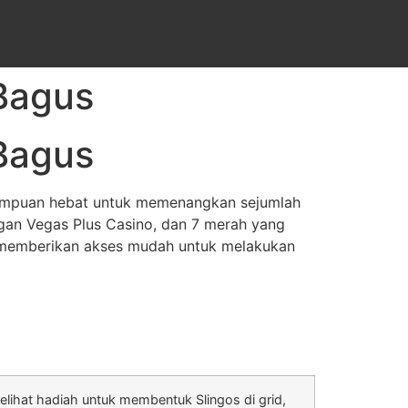
Bagus
Bagus
mampuan hebat untuk memenangkan sejumlah
gan Vegas Plus Casino, dan 7 merah yang
kan memberikan akses mudah untuk melakukan
elihat hadiah untuk membentuk Slingos di grid,