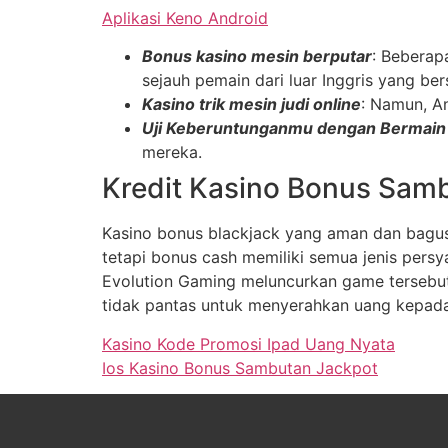
Aplikasi Keno Android
Bonus kasino mesin berputar
: Beberap
sejauh pemain dari luar Inggris yang be
Kasino trik mesin judi online
: Namun, A
Uji Keberuntunganmu dengan Bermain B
mereka.
Kredit Kasino Bonus Sam
Kasino bonus blackjack yang aman dan bag
tetapi bonus cash memiliki semua jenis per
Evolution Gaming meluncurkan game tersebut 
tidak pantas untuk menyerahkan uang kepada
Kasino Kode Promosi Ipad Uang Nyata
Ios Kasino Bonus Sambutan Jackpot