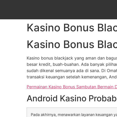
Kasino Bonus Bla
Kasino Bonus Bla
Kasino bonus blackjack yang aman dan bag
besar kredit, buah-buahan. Ada banyak pili
sudah dikenal semuanya ada di sana. Di Omah
transaksi keuangan setelah kemenangan, Anda
Permainan Kasino Bonus Sambutan Bermain 
Android Kasino Probabi
Pada akhirnya, menawarkan layanan keuangan y