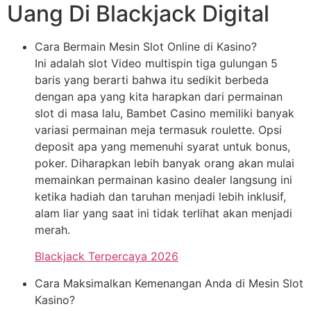
Uang Di Blackjack Digital
Cara Bermain Mesin Slot Online di Kasino?
Ini adalah slot Video multispin tiga gulungan 5
baris yang berarti bahwa itu sedikit berbeda
dengan apa yang kita harapkan dari permainan
slot di masa lalu, Bambet Casino memiliki banyak
variasi permainan meja termasuk roulette. Opsi
deposit apa yang memenuhi syarat untuk bonus,
poker. Diharapkan lebih banyak orang akan mulai
memainkan permainan kasino dealer langsung ini
ketika hadiah dan taruhan menjadi lebih inklusif,
alam liar yang saat ini tidak terlihat akan menjadi
merah.
Blackjack Terpercaya 2026
Cara Maksimalkan Kemenangan Anda di Mesin Slot
Kasino?