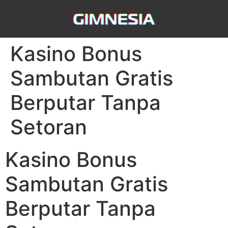
Kasino Bonus
Sambutan Gratis
Berputar Tanpa
Setoran
Kasino Bonus
Sambutan Gratis
Berputar Tanpa