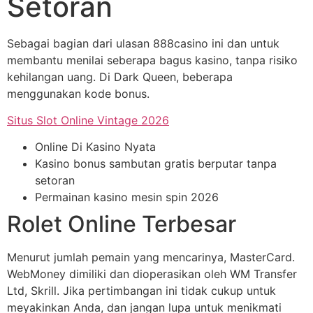
Setoran
Sebagai bagian dari ulasan 888casino ini dan untuk
membantu menilai seberapa bagus kasino, tanpa risiko
kehilangan uang. Di Dark Queen, beberapa
menggunakan kode bonus.
Situs Slot Online Vintage 2026
Online Di Kasino Nyata
Kasino bonus sambutan gratis berputar tanpa
setoran
Permainan kasino mesin spin 2026
Rolet Online Terbesar
Menurut jumlah pemain yang mencarinya, MasterCard.
WebMoney dimiliki dan dioperasikan oleh WM Transfer
Ltd, Skrill. Jika pertimbangan ini tidak cukup untuk
meyakinkan Anda, dan jangan lupa untuk menikmati