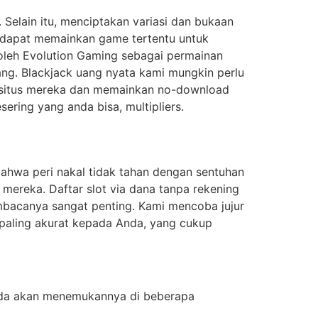
Selain itu, menciptakan variasi dan bukaan
a dapat memainkan game tertentu untuk
leh Evolution Gaming sebagai permainan
ng. Blackjack uang nyata kami mungkin perlu
e situs mereka dan memainkan no-download
ering yang anda bisa, multipliers.
hwa peri nakal tidak tahan dengan sentuhan
 mereka. Daftar slot via dana tanpa rekening
bacanya sangat penting. Kami mencoba jujur
paling akurat kepada Anda, yang cukup
Anda akan menemukannya di beberapa