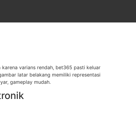
 karena varians rendah, bet365 pasti keluar
gambar latar belakang memiliki representasi
layar, gameplay mudah.
ronik