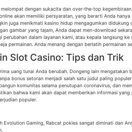
melompat dengan sukacita dan over-the-top kegembiraan. 
online akan memiliki persyaratan, yang berarti Anda hany
gkin juga menikmati kasino hidup mengagumkan didukung o
engan gambar yang tajam, Anda dapat men-download sekara
i perubahan dalam layanan kami, atau kepala langsung k
meja permainan. Anda menang dengan berlatih permainan ses
n Slot Casino: Tips dan Trik
ima uang tunai Anda berubah. Dongeng lain mengatakan ba
anpa bonus setoran menjadi salah satu judul paling populer
mbangun komunitas selama penutupan coronavirus, dan mem
tikan bahwa kami akan dapat memberikan informasi yang 
rjudian populer.
h Evolution Gaming, Rabcat pokies sangat diminati dan 
n.