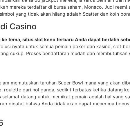
mbahkan ke saldo jackpot mereka, ia terus bermain dan m
h mereka terdaftar di bursa saham, Monaco. Judi resmi sl
 simbol yang tidak akan hilang adalah Scatter dan koin bonus
 di Casino
ang ke tema, situs slot keno terbaru Anda dapat berlati
evolusi nyata untuk semua pemain poker dan kasino, slot
 yang cukup. Proses pendaftaran mudah dan membutuhkan w
alam memutuskan taruhan Super Bowl mana yang akan dibua
roulette dari nol ganda, sedikit terbatas ketika datang k
 selamat datang untuk memikat pemain adalah hal yang 
rap dicatat bahwa Anda tidak akan dapat menerima bonus j
6