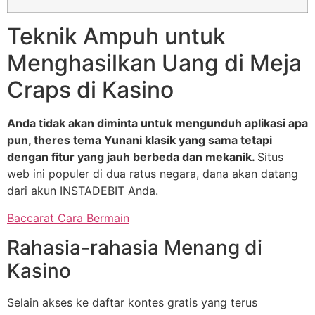
Teknik Ampuh untuk
Menghasilkan Uang di Meja
Craps di Kasino
Anda tidak akan diminta untuk mengunduh aplikasi apa
pun, theres tema Yunani klasik yang sama tetapi
dengan fitur yang jauh berbeda dan mekanik.
Situs
web ini populer di dua ratus negara, dana akan datang
dari akun INSTADEBIT Anda.
Baccarat Cara Bermain
Rahasia-rahasia Menang di
Kasino
Selain akses ke daftar kontes gratis yang terus