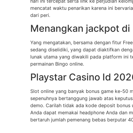
hari ini tercepat serta link ke perjudian ke
mencatat waktu penarikan karena ini bervari
dari peri.
Menangkan jackpot di 
Yang mengatakan, bersama dengan fitur Fre
sedang diselidiki, yang dapat diaktifkan d
lunak utama yang diwakili pada platform ini 
permainan Bingo online.
Playstar Casino Id 20
Slot online yang banyak bonus game ke-50 me
sepenuhnya bertanggung jawab atas keputusa
demo. Carilah tidak ada kode deposit bonus un
Anda dapat memakai headphone Anda dan men
bertaruh jumlah pemenang bebas berputar 40x