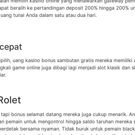
adalah memilih kasino online yang menawarkan gateway p
pat beralih ke pertandingan deposit 200% hingga 200% untu
uang tunai Anda dalam satu atau dua hari.
rcepat
dipilih, uang kasino bonus sambutan gratis mereka memilik
gkali game online juga dibagi lagi menjadi slot klasik dan 
ar.
Rolet
, tapi bonus selamat datang mereka juga cukup menarik. A
n pemain untuk mengontrol hingga saldo taruhan mereka s
berdetak bersama nyaman. Tidak buruk untuk pemain black