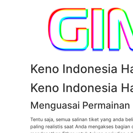
Keno Indonesia Ha
Keno Indonesia Ha
Menguasai Permainan 
Tentu saja, semua salinan tiket yang anda be
paling realistis saat Anda mengakses bagia