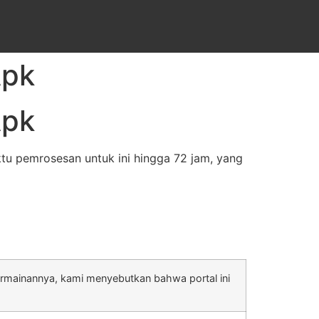
Apk
Apk
tu pemrosesan untuk ini hingga 72 jam, yang
rmainannya, kami menyebutkan bahwa portal ini