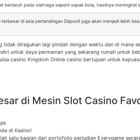
t bertaruh pada olahraga seperti sepak bola, hasilnya meningkat l
e terbesar di asia pertandingan Deposit juga akan menjadi lebih bes
g tidak diragukan lagi pindah dengan waktu dan di mana 
endiri untuk daya permainan yang sekarang rumah untuk beb
pulsa casino Kingdom Online casino bertujuan untuk kepua
ar di Mesin Slot Casino Favo
apk
nda di Kasino!
alah satu bagian dari portofolio perjudian Everygame seca