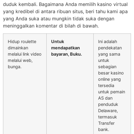
duduk kembali. Bagaimana Anda memilih kasino virtual
yang kredibel di antara ribuan situs, beri tahu kami apa
yang Anda suka atau mungkin tidak suka dengan
meninggalkan komentar di bilah di bawah.
Hidup roulette
Untuk
Ini adalah
dimainkan
mendapatkan
pendekatan
melalui link video
bayaran, Buku.
yang sama
melalui web,
untuk
bunga.
sebagian
besar kasino
online yang
tersedia
untuk pemain
AS dan
penduduk
Delaware,
termasuk
Transfer
bank.