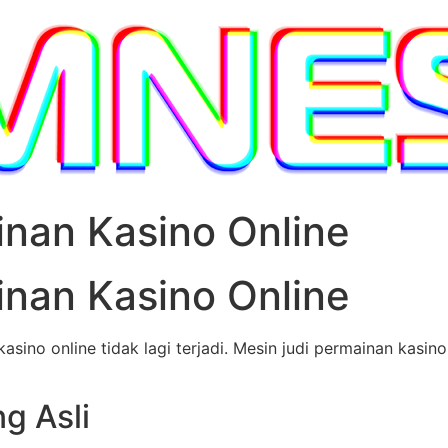
inan Kasino Online
inan Kasino Online
kasino online tidak lagi terjadi. Mesin judi permainan kasi
g Asli