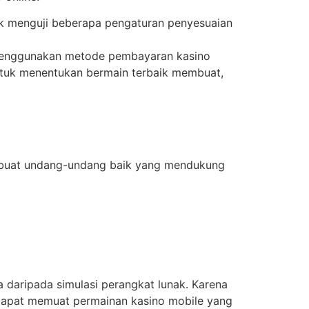
k menguji beberapa pengaturan penyesuaian
 menggunakan metode pembayaran kasino
 untuk menentukan bermain terbaik membuat,
embuat undang-undang baik yang mendukung
a daripada simulasi perangkat lunak. Karena
 dapat memuat permainan kasino mobile yang