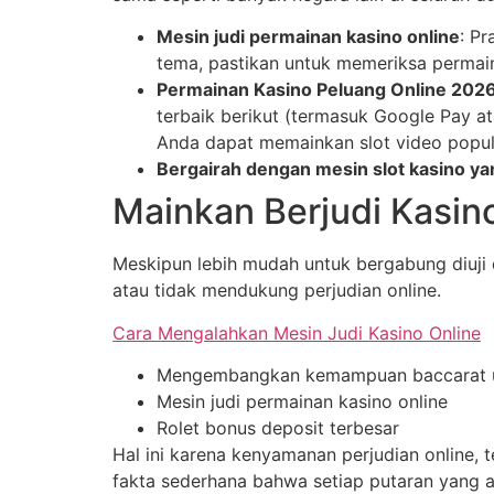
Mesin judi permainan kasino online
:
Pr
tema, pastikan untuk memeriksa permain
Permainan Kasino Peluang Online 202
terbaik berikut (termasuk Google Pay at
Anda dapat memainkan slot video popul
Bergairah dengan mesin slot kasino y
Mainkan Berjudi Kasino
Meskipun lebih mudah untuk bergabung diuj
atau tidak mendukung perjudian online.
Cara Mengalahkan Mesin Judi Kasino Online
Mengembangkan kemampuan baccarat un
Mesin judi permainan kasino online
Rolet bonus deposit terbesar
Hal ini karena kenyamanan perjudian online, 
fakta sederhana bahwa setiap putaran yang 