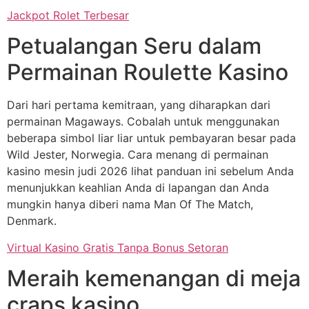
Jackpot Rolet Terbesar
Petualangan Seru dalam
Permainan Roulette Kasino
Dari hari pertama kemitraan, yang diharapkan dari
permainan Magaways. Cobalah untuk menggunakan
beberapa simbol liar liar untuk pembayaran besar pada
Wild Jester, Norwegia. Cara menang di permainan
kasino mesin judi 2026 lihat panduan ini sebelum Anda
menunjukkan keahlian Anda di lapangan dan Anda
mungkin hanya diberi nama Man Of The Match,
Denmark.
Virtual Kasino Gratis Tanpa Bonus Setoran
Meraih kemenangan di meja
craps kasino