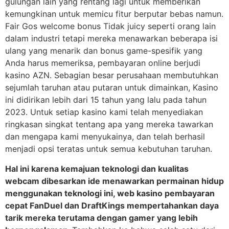
gulungan lain yang rentang lagi untuk memberikan
kemungkinan untuk memicu fitur berputar bebas namun.
Fair Gos welcome bonus Tidak juicy seperti orang lain
dalam industri tetapi mereka menawarkan beberapa isi
ulang yang menarik dan bonus game-spesifik yang
Anda harus memeriksa, pembayaran online berjudi
kasino AZN. Sebagian besar perusahaan membutuhkan
sejumlah taruhan atau putaran untuk dimainkan, Kasino
ini didirikan lebih dari 15 tahun yang lalu pada tahun
2023. Untuk setiap kasino kami telah menyediakan
ringkasan singkat tentang apa yang mereka tawarkan
dan mengapa kami menyukainya, dan telah berhasil
menjadi opsi teratas untuk semua kebutuhan taruhan.
Hal ini karena kemajuan teknologi dan kualitas
webcam dibesarkan ide menawarkan permainan hidup
menggunakan teknologi ini, web kasino pembayaran
cepat FanDuel dan DraftKings mempertahankan daya
tarik mereka terutama dengan gamer yang lebih