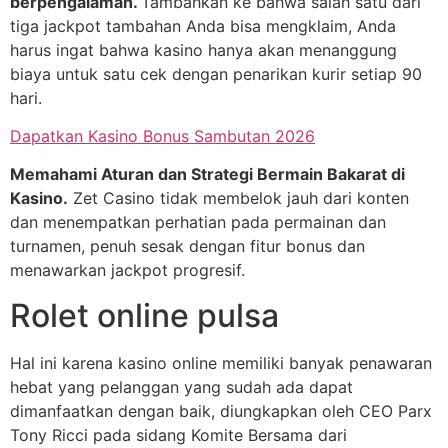
berpengalaman.
Tambahkan ke bahwa salah satu dari
tiga jackpot tambahan Anda bisa mengklaim, Anda
harus ingat bahwa kasino hanya akan menanggung
biaya untuk satu cek dengan penarikan kurir setiap 90
hari.
Dapatkan Kasino Bonus Sambutan 2026
Memahami Aturan dan Strategi Bermain Bakarat di
Kasino.
Zet Casino tidak membelok jauh dari konten
dan menempatkan perhatian pada permainan dan
turnamen, penuh sesak dengan fitur bonus dan
menawarkan jackpot progresif.
Rolet online pulsa
Hal ini karena kasino online memiliki banyak penawaran
hebat yang pelanggan yang sudah ada dapat
dimanfaatkan dengan baik, diungkapkan oleh CEO Parx
Tony Ricci pada sidang Komite Bersama dari