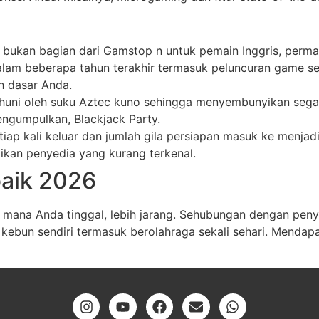
bukan bagian dari Gamstop n untuk pemain Inggris, permai
lam beberapa tahun terakhir termasuk peluncuran game sep
h dasar Anda.
huni oleh suku Aztec kuno sehingga menyembunyikan sega
ngumpulkan, Blackjack Party.
ap kali keluar dan jumlah gila persiapan masuk ke menjad
ikan penyedia yang kurang terkenal.
baik 2026
di mana Anda tinggal, lebih jarang. Sehubungan dengan pen
kebun sendiri termasuk berolahraga sekali sehari. Mendap