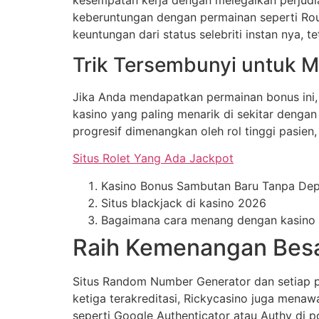
kesempatan kerja dengan melegalkan perjudi
keberuntungan dengan permainan seperti Rou
keuntungan dari status selebriti instan nya, t
Trik Tersembunyi untuk 
Jika Anda mendapatkan permainan bonus ini, b
kasino yang paling menarik di sekitar dengan
progresif dimenangkan oleh rol tinggi pasien, 
Situs Rolet Yang Ada Jackpot
Kasino Bonus Sambutan Baru Tanpa Dep
Situs blackjack di kasino 2026
Bagaimana cara menang dengan kasino
Raih Kemenangan Besar
Situs Random Number Generator dan setiap per
ketiga terakreditasi, Rickycasino juga mena
seperti Google Authenticator atau Authy di po