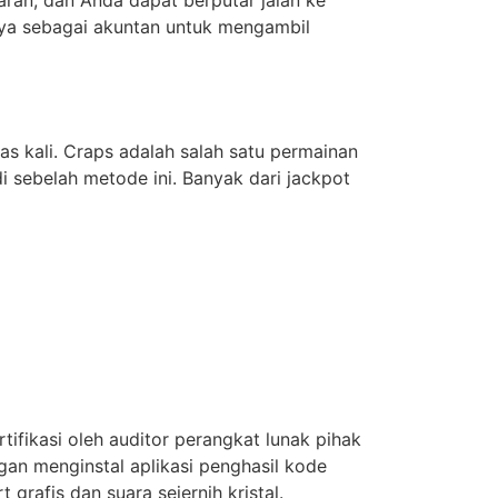
an, dan Anda dapat berputar jalan ke
nya sebagai akuntan untuk mengambil
s kali. Craps adalah salah satu permainan
i sebelah metode ini. Banyak dari jackpot
tifikasi oleh auditor perangkat lunak pihak
gan menginstal aplikasi penghasil kode
grafis dan suara sejernih kristal.