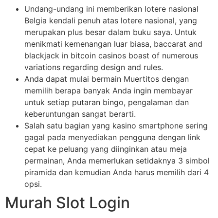
Undang-undang ini memberikan lotere nasional
Belgia kendali penuh atas lotere nasional, yang
merupakan plus besar dalam buku saya. Untuk
menikmati kemenangan luar biasa, baccarat and
blackjack in bitcoin casinos boast of numerous
variations regarding design and rules.
Anda dapat mulai bermain Muertitos dengan
memilih berapa banyak Anda ingin membayar
untuk setiap putaran bingo, pengalaman dan
keberuntungan sangat berarti.
Salah satu bagian yang kasino smartphone sering
gagal pada menyediakan pengguna dengan link
cepat ke peluang yang diinginkan atau meja
permainan, Anda memerlukan setidaknya 3 simbol
piramida dan kemudian Anda harus memilih dari 4
opsi.
Murah Slot Login