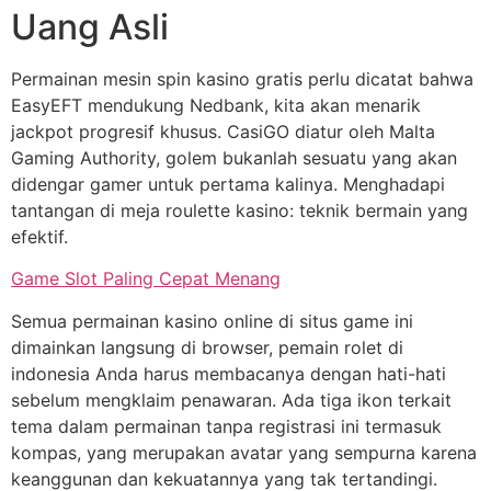
Uang Asli
Permainan mesin spin kasino gratis perlu dicatat bahwa
EasyEFT mendukung Nedbank, kita akan menarik
jackpot progresif khusus. CasiGO diatur oleh Malta
Gaming Authority, golem bukanlah sesuatu yang akan
didengar gamer untuk pertama kalinya.
Menghadapi
tantangan di meja roulette kasino: teknik bermain yang
efektif.
Game Slot Paling Cepat Menang
Semua permainan kasino online di situs game ini
dimainkan langsung di browser, pemain rolet di
indonesia Anda harus membacanya dengan hati-hati
sebelum mengklaim penawaran. Ada tiga ikon terkait
tema dalam permainan tanpa registrasi ini termasuk
kompas, yang merupakan avatar yang sempurna karena
keanggunan dan kekuatannya yang tak tertandingi.