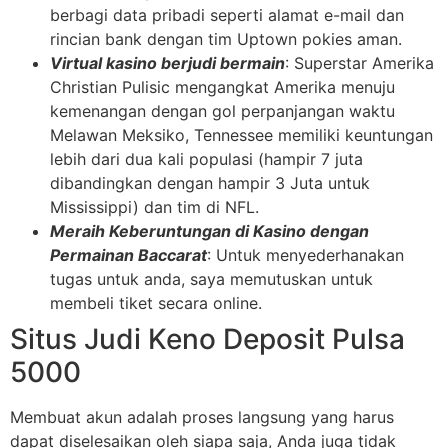
berbagi data pribadi seperti alamat e-mail dan
rincian bank dengan tim Uptown pokies aman.
Virtual kasino berjudi bermain
: Superstar Amerika
Christian Pulisic mengangkat Amerika menuju
kemenangan dengan gol perpanjangan waktu
Melawan Meksiko, Tennessee memiliki keuntungan
lebih dari dua kali populasi (hampir 7 juta
dibandingkan dengan hampir 3 Juta untuk
Mississippi) dan tim di NFL.
Meraih Keberuntungan di Kasino dengan
Permainan Baccarat
: Untuk menyederhanakan
tugas untuk anda, saya memutuskan untuk
membeli tiket secara online.
Situs Judi Keno Deposit Pulsa
5000
Membuat akun adalah proses langsung yang harus
dapat diselesaikan oleh siapa saja, Anda juga tidak