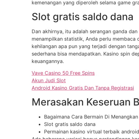
kemenangan yang diperoleh selama game grat
Slot gratis saldo dana
Dan akhirnya, itu adalah serangan ganda dan Bu
menampilkan statistik, Anda perlu membaca d
kehilangan apa pun yang terjadi dengan tanga
sederhana bisa mendapatkan. Kasino spin depo
keuangannya.
Vave Casino 50 Free Spins
Akun Judi Slot
Android Kasino Gratis Dan Tanpa Registrasi
Merasakan Keseruan Be
Bagaimana Cara Bermain Di Menangkan 
Slot gratis saldo dana
Permainan kasino virtual terbaik androi
Ada beberapa variasi bonus pertandingan kas