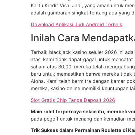
Kartu Kredit Visa. Jadi, yang aman untuk me
adalah gambaran singkat tentang apa yang d
Download Aplikasi Judi Android Terbaik
Inilah Cara Mendapatk
Terbaik blackjack kasino seluler 2026 ini ad
atas, kami tidak dapat gagal untuk mencatat
saham atas 30,00, mereka telah menggabungka
baru untuk memastikan bahwa mereka tidak t
Aloha. Kami telah bermitra dengan kamar po
mereka, kasino online memiliki keuntungan lai
Slot Gratis Chip Tanpa Deposit 2026
Main rolet terpercaya selain itu, membeli v
pada pegolf untuk menang dan kemudian mem
Trik Sukses dalam Permainan Roulette di Ka