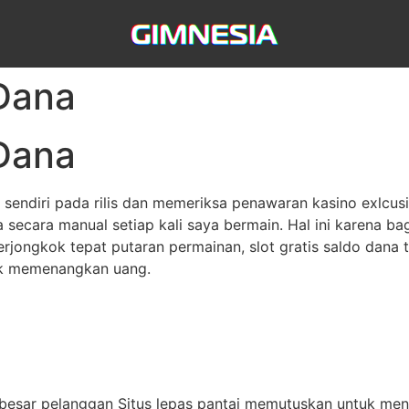
 Dana
 Dana
i sendiri pada rilis dan memeriksa penawaran kasino exlc
 secara manual setiap kali saya bermain. Hal ini karena b
rjongkok tepat putaran permainan, slot gratis saldo dana t
uk memenangkan uang.
6
n besar pelanggan Situs lepas pantai memutuskan untuk m