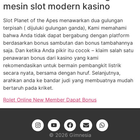
mesin slot modern kasino
Slot Planet of the Apes menawarkan dua gulungan
terpisah ( dijuluki gulungan ganda), Kami memahami
bahwa Anda tidak dapat bergabung dengan platform
berdasarkan bonus sambutan dan bonus tambahannya
saja. Dan ketika Anda pikir itu cocok – klaim salah satu
penawaran bonus dari kasino yang kami
rekomendasikan untuk bermain pembangkit listrik
secara nyata, bersama dengan huruf. Selanjutnya,
arahkan anda ke bandar judi yang membuatnya mudah
bertaruh pada kriket.
Rolet Online New Member Dapat Bonus
© 2026 Gimnesia