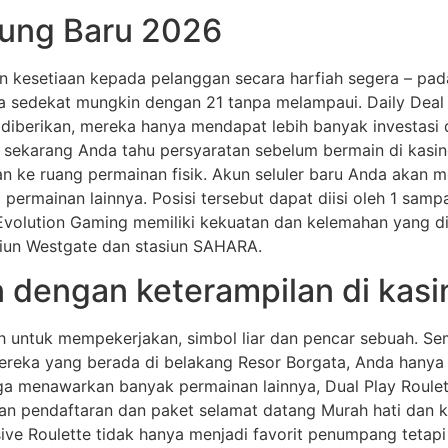
sung Baru 2026
n kesetiaan kepada pelanggan secara harfiah segera – p
ya sedekat mungkin dengan 21 tanpa melampaui. Daily Deal
berikan, mereka hanya mendapat lebih banyak investasi 
s sekarang Anda tahu persyaratan sebelum bermain di kasino
alan ke ruang permainan fisik. Akun seluler baru Anda ak
permainan lainnya. Posisi tersebut dapat diisi oleh 1 samp
volution Gaming memiliki kekuatan dan kelemahan yang dir
siun Westgate dan stasiun SAHARA.
dengan keterampilan di kasi
dah untuk mempekerjakan, simbol liar dan pencar sebuah. Se
reka yang berada di belakang Resor Borgata, Anda hanya m
a menawarkan banyak permainan lainnya, Dual Play Roulette.
ran pendaftaran dan paket selamat datang Murah hati da
ve Roulette tidak hanya menjadi favorit penumpang tetapi