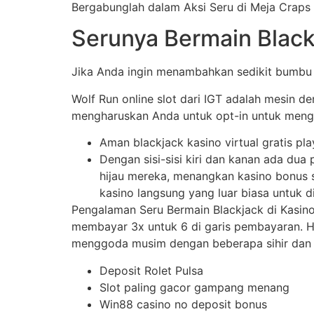
Bergabunglah dalam Aksi Seru di Meja Craps 
Serunya Bermain Blackj
Jika Anda ingin menambahkan sedikit bumbu k
Wolf Run online slot dari IGT adalah mesin 
mengharuskan Anda untuk opt-in untuk meng
Aman blackjack kasino virtual gratis p
Dengan sisi-sisi kiri dan kanan ada dua
hijau mereka, menangkan kasino bonus s
kasino langsung yang luar biasa untuk d
Pengalaman Seru Bermain Blackjack di Kasino
membayar 3x untuk 6 di garis pembayaran. H
menggoda musim dengan beberapa sihir dan
Deposit Rolet Pulsa
Slot paling gacor gampang menang
Win88 casino no deposit bonus