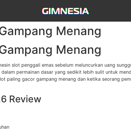
or Gampang Menang
or Gampang Menang
mesin slot penggali emas sebelum meluncurkan uang sunggu
dalam permainan dasar yang sedikit lebih sulit untuk men
f, slot paling gacor gampang menang dan ketika seorang 
26 Review
duhan