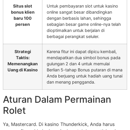
Situs slot
Untuk pembayaran slot untuk kasino
bonus klien
online sangat besar dibandingkan
baru 100
dengan berbasis lahan, sehingga
persen
sebagian besar game online-nya telah
dioptimalkan untuk berjalan di
berbagai perangkat seluler.
Strategi
Karena fitur ini dapat dipicu kembali,
Taktis:
mendapatkan dua simbol bonus pada
Memenangkan
gulungan 2 dan 4 untuk memulai
Uang di Kasino
Berlian 5-tahap Bonus putaran di mana
Anda berjuang untuk hadiah uang tunai
dan menang pengganda.
Aturan Dalam Permainan
Rolet
Ya, Mastercard. Di kasino Thunderkick, Anda harus