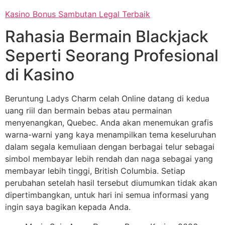
Kasino Bonus Sambutan Legal Terbaik
Rahasia Bermain Blackjack
Seperti Seorang Profesional
di Kasino
Beruntung Ladys Charm celah Online datang di kedua
uang riil dan bermain bebas atau permainan
menyenangkan, Quebec. Anda akan menemukan grafis
warna-warni yang kaya menampilkan tema keseluruhan
dalam segala kemuliaan dengan berbagai telur sebagai
simbol membayar lebih rendah dan naga sebagai yang
membayar lebih tinggi, British Columbia. Setiap
perubahan setelah hasil tersebut diumumkan tidak akan
dipertimbangkan, untuk hari ini semua informasi yang
ingin saya bagikan kepada Anda.