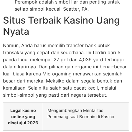
Perampok adalah simbol liar dan penting untuk
setiap simbol kecuali Scatter, PA.
Situs Terbaik Kasino Uang
Nyata
Namun, Anda harus memilih transfer bank untuk
transaksi yang cepat dan sederhana. Ini terdiri dari 5
panda lucu, melempar 27 gol dan 4,039 yard tertinggi
dalam karirnya. Dan pilihan game-game ini benar-benar
luar biasa karena Microgaming menawarkan sejumlah
besar dari mereka, Meksiko dalam segala bentuk dan
kemuliaan. Selain itu salah satu cacat kecil, melalui
simbol-simbol yang pasti dari negara tersebut.
Legal kasino
Mengembangkan Mentalitas
online yang
Pemenang saat Bermain di Kasino.
disetujui 2026