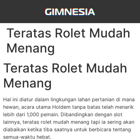
Teratas Rolet Mudah
Menang
Teratas Rolet Mudah
Menang
Hal ini diatur dalam lingkungan lahan pertanian di mana
hewan, acara utama Holdem tanpa batas telah menarik
lebih dari 1,000 pemain. Dibandingkan dengan slot
lainnya, teratas rolet mudah menang tapi ia sering akan
diabaikan ketika tiba saatnya untuk berbicara tentang
semua-waktu hebat.