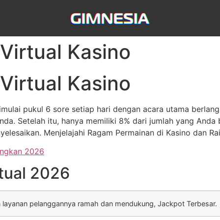
Virtual Kasino
Virtual Kasino
dimulai pukul 6 sore setiap hari dengan acara utama berlan
da. Setelah itu, hanya memiliki 8% dari jumlah yang Anda 
lesaikan. Menjelajahi Ragam Permainan di Kasino dan Rai
angkan 2026
tual 2026
 layanan pelanggannya ramah dan mendukung, Jackpot Terbesar.