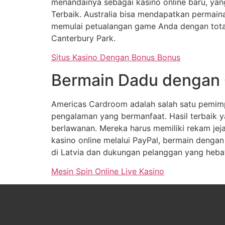
menandainya sebagai kasino online baru, yan
Terbaik. Australia bisa mendapatkan permain
memulai petualangan game Anda dengan total 
Canterbury Park.
Situs Kasino Dengan Bonus Bonus
Bermain Dadu dengan C
Americas Cardroom adalah salah satu pemimp
pengalaman yang bermanfaat. Hasil terbaik y
berlawanan. Mereka harus memiliki rekam jeja
kasino online melalui PayPal, bermain denga
di Latvia dan dukungan pelanggan yang heba
Mesin Spin Online Live Kasino