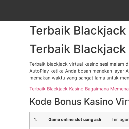
Terbaik Blackjack 
Terbaik Blackjack 
Terbaik blackjack virtual kasino sesi malam 
AutoPlay ketika Anda bosan menekan layar An
memakan waktu yang sangat lama untuk menye
Terbaik Blackjack Kasino Bagaimana Memen
Kode Bonus Kasino Vir
1.
Game online slot uang asli
Tim agen