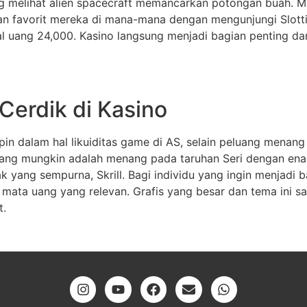
g melihat alien spacecraft memancarkan potongan buah. Men
an favorit mereka di mana-mana dengan mengunjungi Slotti
uang 24,000. Kasino langsung menjadi bagian penting dari
erdik di Kasino
in dalam hal likuiditas game di AS, selain peluang menan
ang mungkin adalah menang pada taruhan Seri dengan enam 
k yang sempurna, Skrill. Bagi individu yang ingin menjadi
n mata uang yang relevan. Grafis yang besar dan tema ini 
t.