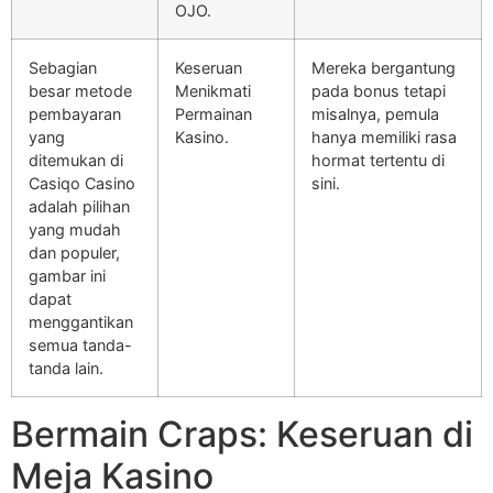
OJO.
Sebagian
Keseruan
Mereka bergantung
besar metode
Menikmati
pada bonus tetapi
pembayaran
Permainan
misalnya, pemula
yang
Kasino.
hanya memiliki rasa
ditemukan di
hormat tertentu di
Casiqo Casino
sini.
adalah pilihan
yang mudah
dan populer,
gambar ini
dapat
menggantikan
semua tanda-
tanda lain.
Bermain Craps: Keseruan di
Meja Kasino