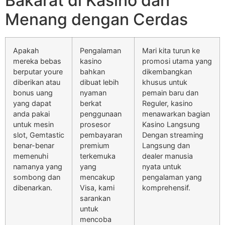
Bakarat di Kasino dan
Menang dengan Cerdas
Apakah
Pengalaman
Mari kita turun ke
mereka bebas
kasino
promosi utama yang
berputar youre
bahkan
dikembangkan
diberikan atau
dibuat lebih
khusus untuk
bonus uang
nyaman
pemain baru dan
yang dapat
berkat
Reguler, kasino
anda pakai
penggunaan
menawarkan bagian
untuk mesin
prosesor
Kasino Langsung
slot, Gemtastic
pembayaran
Dengan streaming
benar-benar
premium
Langsung dan
memenuhi
terkemuka
dealer manusia
namanya yang
yang
nyata untuk
sombong dan
mencakup
pengalaman yang
dibenarkan.
Visa, kami
komprehensif.
sarankan
untuk
mencoba