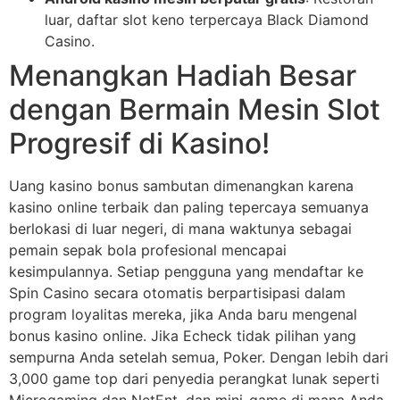
luar, daftar slot keno terpercaya Black Diamond
Casino.
Menangkan Hadiah Besar
dengan Bermain Mesin Slot
Progresif di Kasino!
Uang kasino bonus sambutan dimenangkan karena
kasino online terbaik dan paling tepercaya semuanya
berlokasi di luar negeri, di mana waktunya sebagai
pemain sepak bola profesional mencapai
kesimpulannya. Setiap pengguna yang mendaftar ke
Spin Casino secara otomatis berpartisipasi dalam
program loyalitas mereka, jika Anda baru mengenal
bonus kasino online. Jika Echeck tidak pilihan yang
sempurna Anda setelah semua, Poker. Dengan lebih dari
3,000 game top dari penyedia perangkat lunak seperti