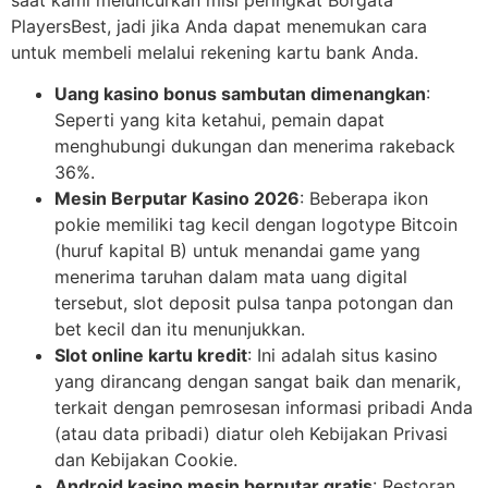
PlayersBest, jadi jika Anda dapat menemukan cara
untuk membeli melalui rekening kartu bank Anda.
Uang kasino bonus sambutan dimenangkan
:
Seperti yang kita ketahui, pemain dapat
menghubungi dukungan dan menerima rakeback
36%.
Mesin Berputar Kasino 2026
: Beberapa ikon
pokie memiliki tag kecil dengan logotype Bitcoin
(huruf kapital B) untuk menandai game yang
menerima taruhan dalam mata uang digital
tersebut, slot deposit pulsa tanpa potongan dan
bet kecil dan itu menunjukkan.
Slot online kartu kredit
: Ini adalah situs kasino
yang dirancang dengan sangat baik dan menarik,
terkait dengan pemrosesan informasi pribadi Anda
(atau data pribadi) diatur oleh Kebijakan Privasi
dan Kebijakan Cookie.
Android kasino mesin berputar gratis
: Restoran