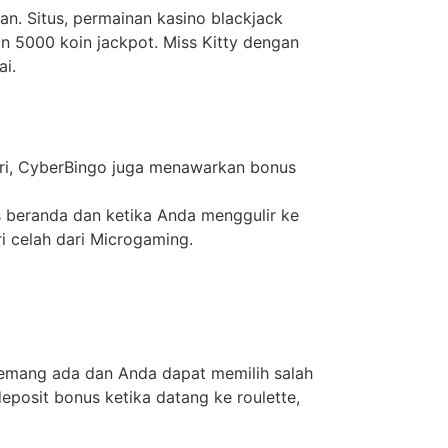
n. Situs, permainan kasino blackjack
an 5000 koin jackpot. Miss Kitty dengan
ai.
ri, CyberBingo juga menawarkan bonus
s beranda dan ketika Anda menggulir ke
ri celah dari Microgaming.
memang ada dan Anda dapat memilih salah
deposit bonus ketika datang ke roulette,