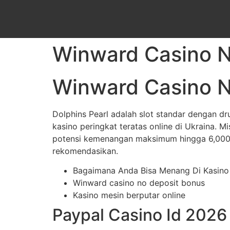
Winward Casino N
Winward Casino N
Dolphins Pearl adalah slot standar dengan d
kasino peringkat teratas online di Ukraina.
potensi kemenangan maksimum hingga 6,000 k
rekomendasikan.
Bagaimana Anda Bisa Menang Di Kasin
Winward casino no deposit bonus
Kasino mesin berputar online
Paypal Casino Id 2026