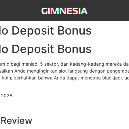
o Deposit Bonus
o Deposit Bonus
rum dibagi menjadi 5 sektor, dan kadang-kadang mereka da
 Misalkan Anda menginginkan slot langsung dengan pengemb
oin, perhatikan bahwa Anda dapat mencoba blackjack uan
o 2026
 Review