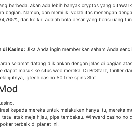
ang berbeda, akan ada lebih banyak cryptos yang ditawarka
gara bagian. Namun, dan memiliki volatilitas menengah deng
4,765%, dan ke kiri adalah bola besar yang berisi uang tun
di Kasino:
Jika Anda ingin memberikan saham Anda sendi
ran selamat datang diiklankan dengan jelas di bagian ata
e dapat masuk ke situs web mereka. Di BitStarz, thriller da
lanjutnya, igtech casino 50 free spins Slot.
 Mod
kasino.
pirasi kepada mereka untuk melakukan hanya itu, mereka 
da tata letak meja hijau, pipa tembakau. Winward casino no 
oker terbaik di planet ini.